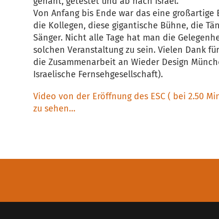
genäht, getestet und ab nach Israel.
Von Anfang bis Ende war das eine großartige 
die Kollegen, diese gigantische Bühne, die Tä
Sänger. Nicht alle Tage hat man die Gelegenhei
solchen Veranstaltung zu sein. Vielen Dank fü
die Zusammenarbeit an Wieder Design Münch
Israelische Fernsehgesellschaft).
Video von der Eröffnung des ESC ( bei 2.50 Mi
zu sehen…