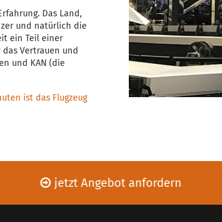
Erfahrung. Das Land,
nzer und natürlich die
t ein Teil einer
r das Vertrauen und
en und KAN (die
5
nuten ist das Flugzeug
jetzt Angebot anfordern